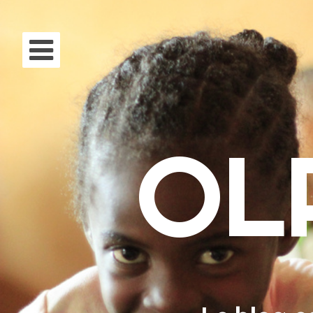
Aller au contenu
Acc
OL
À p
Mis
Fai
Rec