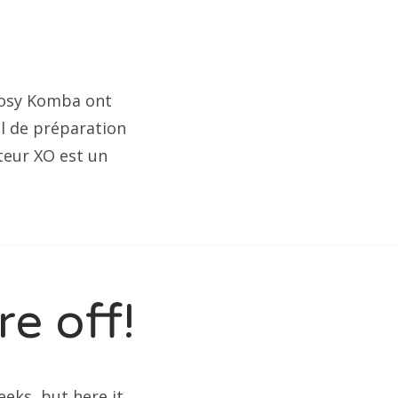
 Nosy Komba ont
il de préparation
ateur XO est un
e off!
eks, but here it