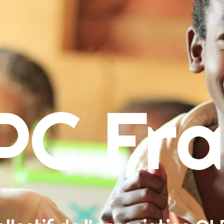
ueil
PC Fra
ropos
sion & Contact
re un don
herche :