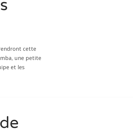
s
rendront cette
omba, une petite
ipe et les
 de