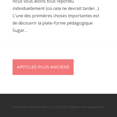
nous vous avons tous répondu
individuellement (où cela ne devrait tarder…).
L’une des premières choses importantes est
de découvrir la plate-forme pédagogique
Sugar…
ARTICLES PLUS ANCIENS
Navigation des articles
Construit avec WordPress
|
Thème
Eighties
par
Kopepasah