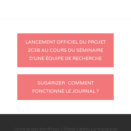
LANCEMENT OFFICIEL DU PROJET
Navigation d'article
2C3B AU COURS DU SÉMINAIRE
D’UNE ÉQUIPE DE RECHERCHE
SUGARIZER : COMMENT
FONCTIONNE LE JOURNAL ?
Construit avec WordPress
|
Thème
Eighties
par
Kopepasah