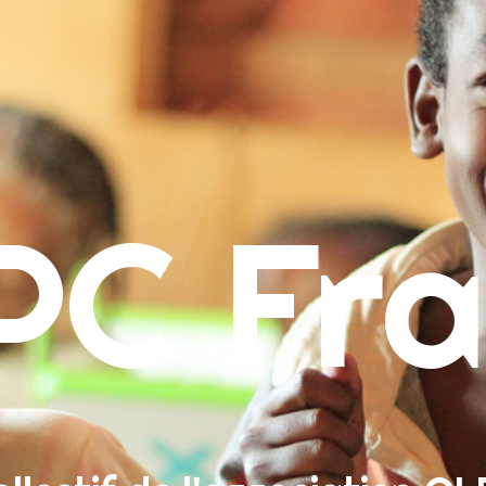
ueil
PC Fra
ropos
sion & Contact
re un don
herche :