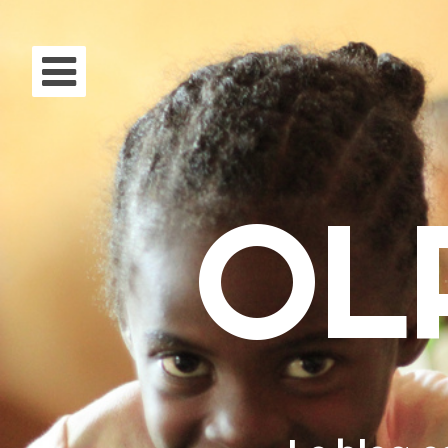
Aller au contenu
Acc
OL
À p
Mis
Fai
Rec