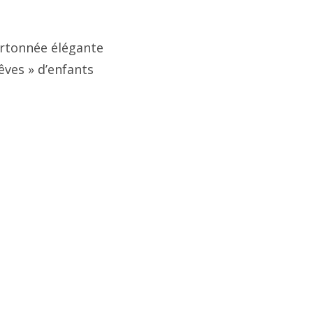
artonnée élégante
êves » d’enfants