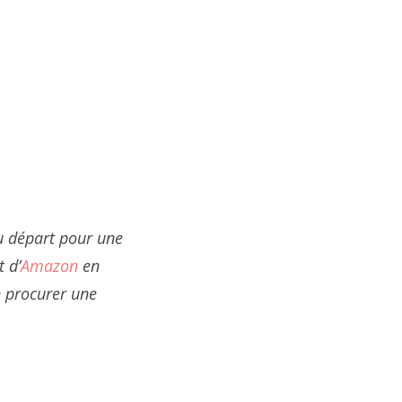
u départ pour une
t d’
Amazon
en
n procurer une