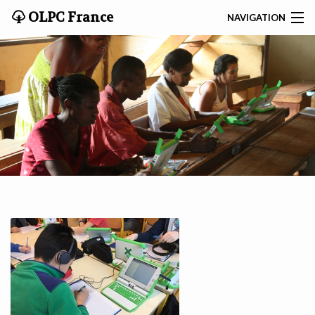
OLPC France
NAVIGATION
RECHERCHE
MISSION
NOUS CONTACTER
ACCUEIL
NOS PROJETS
RESSOURCES
BLOG
WIKI