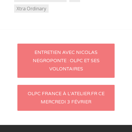
Xtra Ordinary
ENTRETIEN AVEC NICOLAS
Navigation d'article
NEGROPONTE : OLPC ET SES
VOLONTAIRES
OLPC FRANCE À L’ATELIER.FR CE
MERCREDI 3 FÉVRIER