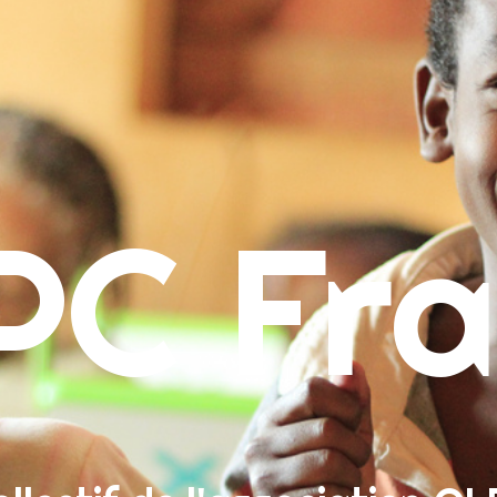
ueil
PC Fra
ropos
sion & Contact
re un don
herche :