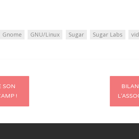
Gnome
GNU/Linux
Sugar
Sugar Labs
vi
E SON
BILAN
article
AMP !
L’ASSO