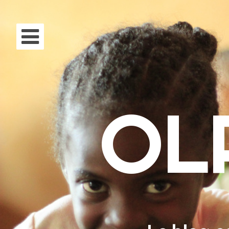
Aller au contenu
Acc
OL
À p
Mis
Fai
Rec