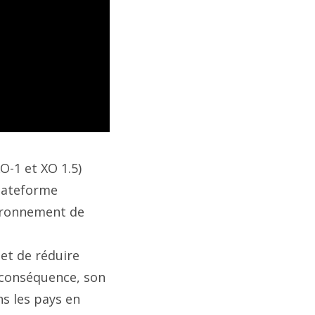
-1 et XO 1.5)
 plateforme
vironnement de
et de réduire
 conséquence, son
s les pays en