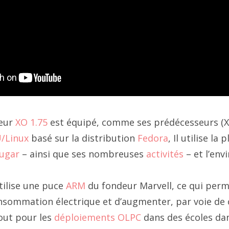
teur
XO 1.75
est équipé, comme ses prédécesseurs (XO
/Linux
basé sur la distribution
Fedora
, Il utilise la
ugar
– ainsi que ses nombreuses
activités
– et l’en
utilise une puce
ARM
du fondeur Marvell, ce qui perm
nsommation électrique et d’augmenter, par voie de
out pour les
déploiements OLPC
dans des écoles dan