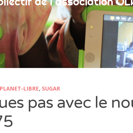
ollectif de l'association O
PLANET-LIBRE
,
SUGAR
ues pas avec le n
75