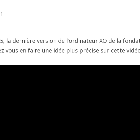
11
, la dernière version de l’ordinateur XO de la fond
z vous en faire une idée plus précise sur cette vidé